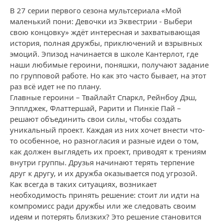
В 27 серии первого сезона мультсериала «Мой
маленький пони: Девочки из Эквестрии - Выбери
свою концовку» ждёт интересная и захватывающая
история, полная дружбы, приключений и взрывных
эмоций. Эпизод начинается в школе Кантерлот, где
наши любимые героини, поняшки, получают задание
по групповой работе. Но как это часто бывает, на этот
раз всё идет не по плану.
Главные героини – Твайлайт Спаркл, Рейнбоу Дэш,
Эпплджек, Флаттершай, Рарити и Пинкie Пай –
решают объединить свои силы, чтобы создать
уникальный проект. Каждая из них хочет внести что-
то особенное, но разногласия и разные идеи о том,
как должен выглядеть их проект, приводят к трениям
внутри группы. Друзья начинают терять терпение
друг к другу, и их дружба оказывается под угрозой.
Как всегда в таких ситуациях, возникает
необходимость принять решение: стоит ли идти на
компромисс ради дружбы или же следовать своим
идеям и потерять близких? Это решение становится