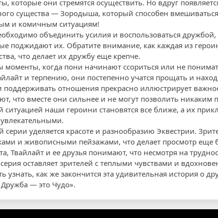
ты, которые они стремятся осуществить. Но вдруг появляетс
ного существа — Зородыша, который способен вмешиваться 
ым и комичным ситуациям!
необходимо объединить усилия и воспользоваться дружбой, 
е поджидают их. Обратите внимание, как каждая из герои
тва, что делает их дружбу еще крепче.
 моменты, когда пони начинают ссориться или не понимать
айлайт и терпению, они постепенно учатся прощать и нахо
и поддерживать отношения прекрасно иллюстрирует важно
ют, что вместе они сильнее и не могут позволить никаким 
й ситуацией наши героини становятся все ближе, а их прик
увлекательными.
й серии уделяется красоте и разнообразию Эквестрии. Зрит
ами и живописными пейзажами, что делает просмотр еще 
а, Твайлайт и ее друзья понимают, что несмотря на труднос
 серия оставляет зрителей с теплыми чувствами и вдохнове
ь узнать, как же закончится эта удивительная история о др
Дружба — это Чудо».