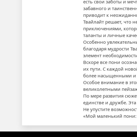
есть свои заботы и меч
забавного и таинствен
приводит к неожиданн
Твайлайт решает, что 
приключениями, которы
таланты и личные качес
Особенно увлекательны
благодаря мудрости Тв
элемент необходимост
Вскоре все пони осозна
их пути. С каждой ново
более насыщенными и 
Особое внимание в это
великолепными пейзаж
По мере развития сюжет
единстве и дружбе. Эта
Не упустите возможност
«Мой маленький пони: 