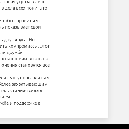
я новая угроза в лице
в дела всех пони. Это
чтобы справиться с
нь показывает свои
 друг друга. Но
дить компромиссы. Этот
сть дружбы.
препятствиям встать на
лючения становятся все
ели смогут насладиться
более захватывающим.
ти, истинная сила в
нием.
ужбе и поддержке в