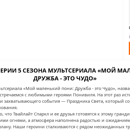
СЕРИИ 5 СЕЗОНА МУЛЬТСЕРИАЛА «МОЙ МА
ДРУЖБА - ЭТО ЧУДО»
льтсериала «Мой маленький пони: Дружба - это Чудо», назв
встречаемся с любимыми героями Понивиля. На этот раз ист
 и захватывающего события — Праздника Света, который с
нования.
о, что Твайлайт Спаркл и ее друзья готовятся к этому гранд
ми огнями, а атмосфера наполнена радостью и ожиданием. 
 плану. Наши героини сталкиваются с рядом неожиданных тр