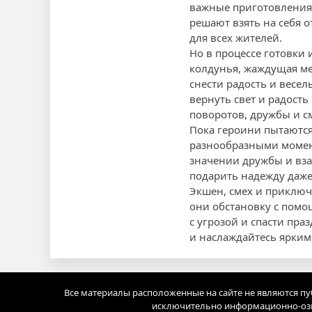
важные приготовления 
решают взять на себя 
для всех жителей.
Но в процессе готовки 
колдунья, жаждущая мес
снести радость и весел
вернуть свет и радост
поворотов, дружбы и с
Пока героини пытаются
разнообразными момен
значении дружбы и вза
подарить надежду даже
Экшен, смех и приключе
они обстановку с помо
с угрозой и спасти пра
и наслаждайтесь ярким
Все материалы расположенные на сайте не являются п
исключительно информационно-озн