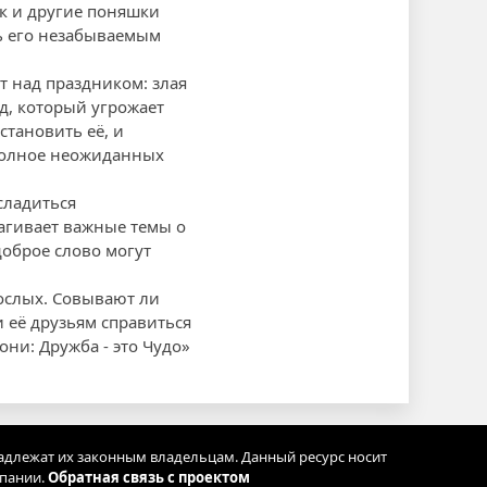
к и другие поняшки
ть его незабываемым
т над праздником: злая
од, который угрожает
становить её, и
 полное неожиданных
сладиться
агивает важные темы о
оброе слово могут
рослых. Совывают ли
 её друзьям справиться
они: Дружба - это Чудо»
адлежат их законным владельцам. Данный ресурс носит
мпании.
Обратная связь с проектом