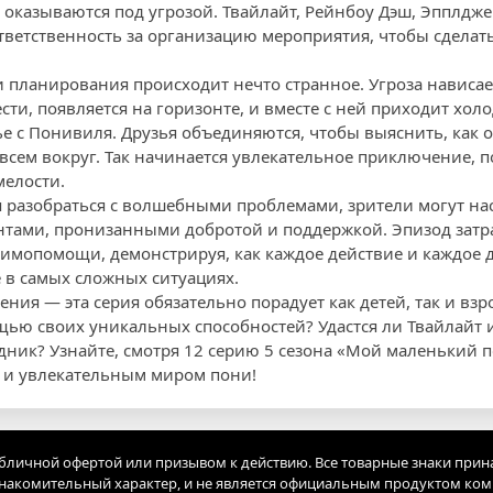
оказываются под угрозой. Твайлайт, Рейнбоу Дэш, Эпплдже
ответственность за организацию мероприятия, чтобы сдела
и планирования происходит нечто странное. Угроза нависае
ти, появляется на горизонте, и вместе с ней приходит хол
ье с Понивиля. Друзья объединяются, чтобы выяснить, как о
ь всем вокруг. Так начинается увлекательное приключение,
мелости.
 разобраться с волшебными проблемами, зрители могут на
тами, пронизанными добротой и поддержкой. Эпизод затр
имопомощи, демонстрируя, как каждое действие и каждое д
 в самых сложных ситуациях.
ния — эта серия обязательно порадует как детей, так и вз
щью своих уникальных способностей? Удастся ли Твайлайт и
здник? Узнайте, смотря 12 серию 5 сезона «Мой маленький п
 и увлекательным миром пони!
убличной офертой или призывом к действию. Все товарные знаки прин
акомительный характер, и не является официальным продуктом ко