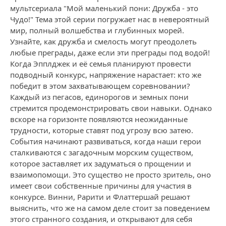
мультсериала "Мой маленький пони: Дружба - это
Чудо!" Тема этой серии погружает нас в невероятный
мир, полный волшебства и глубинных морей.
Узнайте, как дружба и смелость могут преодолеть
любые преграды, даже если эти преграды под водой!
Когда Эпплджек и её семья планируют провести
подводный конкурс, напряжение нарастает: кто же
победит в этом захватывающем соревновании?
Каждый из пегасов, единорогов и земных пони
стремится продемонстрировать свои навыки. Однако
вскоре на горизонте появляются неожиданные
трудности, которые ставят под угрозу всю затею.
События начинают развиваться, когда наши герои
сталкиваются с загадочным морским существом,
которое заставляет их задуматься о прощении и
взаимопомощи. Это существо не просто зритель, оно
имеет свои собственные причины для участия в
конкурсе. Винни, Рарити и Флаттершай решают
выяснить, что же на самом деле стоит за поведением
этого странного создания, и открывают для себя