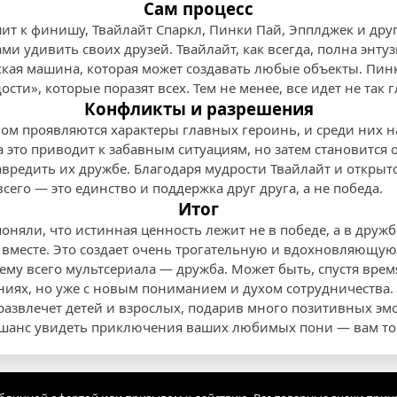
Сам процесс
ит к финишу, Твайлайт Спаркл, Пинки Пай, Эпплджек и дру
ми удивить своих друзей. Твайлайт, как всегда, полна энтуз
кая машина, которая может создавать любые объекты. Пинк
сти», которые поразят всех. Тем не менее, все идет не так г
Конфликты и разрешения
гом проявляются характеры главных героинь, и среди них 
 это приводит к забавным ситуациям, но затем становится 
вредить их дружбе. Благодаря мудрости Твайлайт и открыт
сего — это единство и поддержка друг друга, а не победа.
Итог
оняли, что истинная ценность лежит не в победе, а в друж
вместе. Это создает очень трогательную и вдохновляющую
ему всего мультсериала — дружба. Может быть, спустя врем
ниях, но уже с новым пониманием и духом сотрудничества.
 развлечет детей и взрослых, подарив много позитивных э
 шанс увидеть приключения ваших любимых пони — вам то