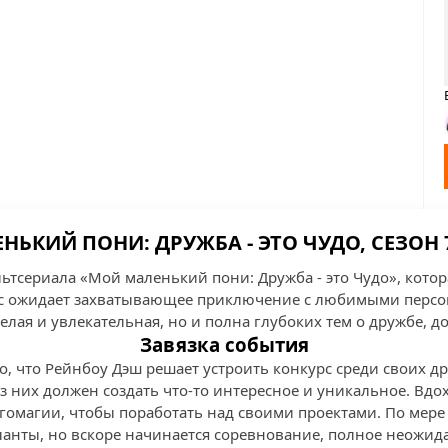
ЬКИЙ ПОНИ: ДРУЖБА - ЭТО ЧУДО, СЕЗОН 7
льтсериала «Мой маленький пони: Дружба - это Чудо», котор
ас ожидает захватывающее приключение с любимыми перс
селая и увлекательная, но и полна глубоких тем о дружбе, 
Завязка события
о, что Рейнбоу Дэш решает устроить конкурс среди своих д
з них должен создать что-то интересное и уникальное. Вд
гомагии, чтобы поработать над своими проектами. По мере 
ланты, но вскоре начинается соревнование, полное неожид