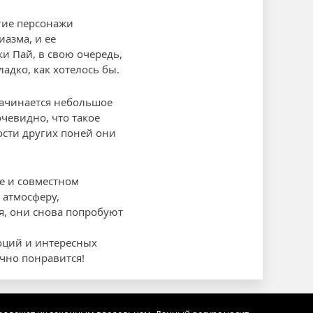
гие персонажи
иазма, и ее
и Пай, в свою очередь,
ладко, как хотелось бы.
начинается небольшое
очевидно, что такое
ости других поней они
бе и совместном
 атмосферу,
я, они снова попробуют
моций и интересных
чно понравится!