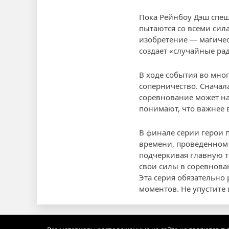
Пока Рейнбоу Дэш спеш
пытаются со всеми сила
изобретение — магичес
создает «случайные радо
В ходе события во мно
соперничество. Сначала
соревнование может на
понимают, что важнее в
В финале серии герои п
времени, проведенном 
подчеркивая главную т
свои силы в соревнова
Эта серия обязательно
моментов. Не упустите