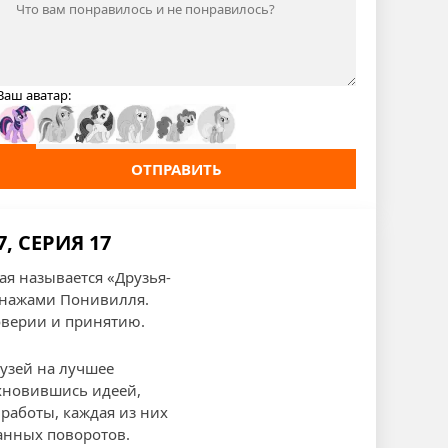
Ваш аватар:
ОТПРАВИТЬ
, СЕРИЯ 17
ая называется «Друзья-
онажами Понивилля.
доверии и принятию.
рузей на лучшее
охновившись идеей,
работы, каждая из них
анных поворотов.