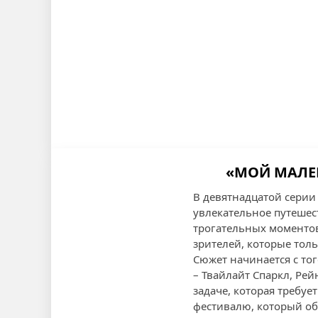
«МОЙ МАЛЕН
В девятнадцатой серии
увлекательное путеше
трогательных моментов
зрителей, которые то
Сюжет начинается с то
– Твайлайт Спаркл, Ре
задаче, которая требуе
фестивалю, который об