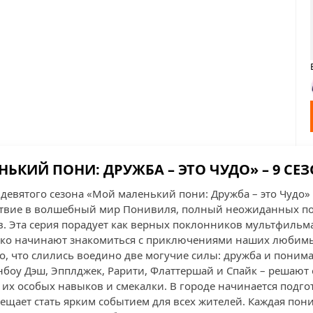
ЬКИЙ ПОНИ: ДРУЖБА – ЭТО ЧУДО» – 9 СЕЗО
 девятого сезона «Мой маленький пони: Дружба – это Чудо»
ствие в волшебный мир Понивиля, полный неожиданных п
. Эта серия порадует как верных поклонников мультфильма
лько начинают знакомиться с приключениями наших любим
го, что слились воедино две могучие силы: дружба и поним
йнбоу Дэш, Эпплджек, Рарити, Флаттершай и Спайк – решают
т их особых навыков и смекалки. В городе начинается подг
ещает стать ярким событием для всех жителей. Каждая пон