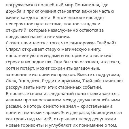
погружаемся в волшебный мир Понивилля, где
дружба и приключения становятся важной частью
жизни каждого пони. В этом эпизоде нас ждёт
невероятное путешествие, полное загадок и
открытий, которые незаслуженно остаются за
пределами нашего внимания.
Сюжет начинается с того, что единорожка Твайлайт
Спаркл открывает старую магическую книгу,
наполненную легендами и историями о великих
героях и их подвигах. Она быстро осознает, что текст,
хотя и потёрт, может сохранить загадочные,
затерянные истории их предков. Вместе с подругами,
Ляля, Эпплджек, Рэддит и другими, Твайлайт начинает
раскручивать нити этих старинных событий.
В процессе своих исследований пони сталкиваются с
давним противостоянием между двумя волшебными
расами, о которых никто не знал – кристальными
пони и тёмными чарами. Эти две расы, борющиеся за
контроль над магией, открывают перед девушками
новые горизонты и углубляют их понимание о том,